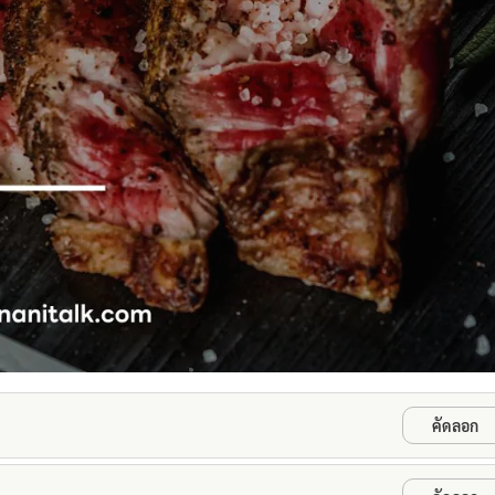
คัดลอก