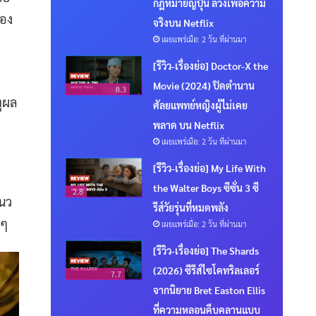
กฎหมายญี่ปุ่น ลวงเพื่อความ
ของ
จริงบน Netflix
เผยแพร่เมื่อ: 2 วัน ที่ผ่านมา
[รีวิว-เรื่องย่อ] Doctor-X the
ง
Movie (2024) ปิดตำนาน
8.3
ตุผล
ศัลยแพทย์หญิงผู้ไม่เคย
พลาด บน Netflix
เผยแพร่เมื่อ: 2 วัน ที่ผ่านมา
[รีวิว-เรื่องย่อ] My Life With
the Walter Boys ซีซั่น 3 ซี
2.8
แนว
รีส์วัยรุ่นที่หมดพลัง
นๆ
เผยแพร่เมื่อ: 2 วัน ที่ผ่านมา
[รีวิว-เรื่องย่อ] The Shards
(2026) ซีรีส์ไซโคทริลเลอร์
7.7
จากนิยาย Bret Easton Ellis
ที่ความหลอนคืบคลานแบบ