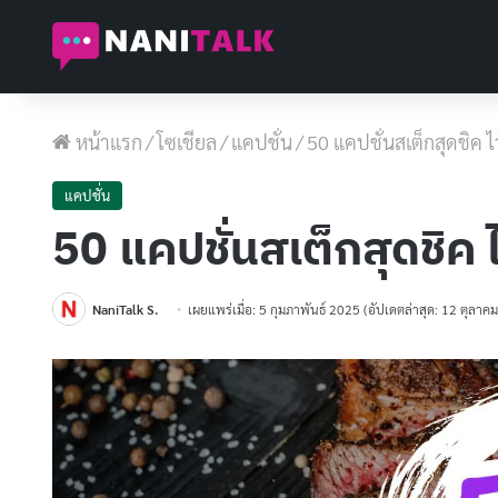
หน้าแรก
/
โซเชียล
/
แคปชั่น
/
50 แคปชั่นสเต็กสุดชิค ไว
แคปชั่น
50 แคปชั่นสเต็กสุดชิค ไ
NaniTalk S.
เผยแพร่เมื่อ: 5 กุมภาพันธ์ 2025
(อัปเดตล่าสุด: 12 ตุลาค