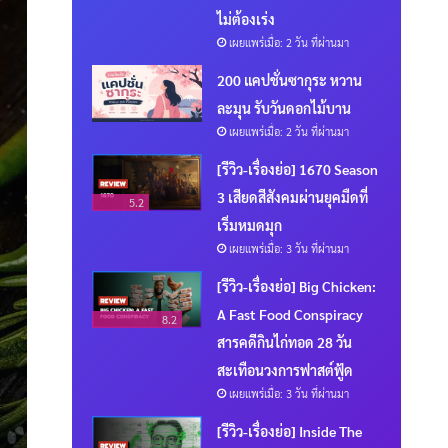
ไม่ต้องเร่ง
เผยแพร่เมื่อ: 2 วัน ที่ผ่านมา
200 แคปชั่นซากุระ หวาน
ละมุน รับวันดอกไม้บาน
เผยแพร่เมื่อ: 2 วัน ที่ผ่านมา
[รีวิว-เรื่องย่อ] 1670 Season
3 เสียดสีสังคมผ่านยุคมืดที่
5.2
เริ่มหมดมุก
เผยแพร่เมื่อ: 3 วัน ที่ผ่านมา
[รีวิว-เรื่องย่อ] Big Chicken:
A Fast Food Conspiracy
8.2
สารคดีกินไก่ทอด 28 วัน
สะเทือนวงการฟาสต์ฟู้ด
เผยแพร่เมื่อ: 3 วัน ที่ผ่านมา
[รีวิว-เรื่องย่อ] Inside The