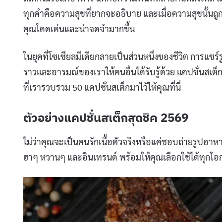
ทุกคำคือความสุขที่ยากจะอธิบาย และเมื่อความสุขนั้นถูก
คุณโดดเด่นและน่าจดจำมากขึ้น
ในยุคที่โซเชียลมีเดียกลายเป็นส่วนหนึ่งของชีวิต การแชร
ราวและอารมณ์ของเราให้คนอื่นได้รับรู้ด้วย แคปชั่นสเต็ก
ที่เรารวบรวม 50 แคปชั่นสเต็กมาไว้ให้คุณที่นี่
ตัวอย่างแคปชั่นสเต็กสุดชิค 2569
ไม่ว่าคุณจะเป็นคนรักเนื้อตัวจริงหรือแค่ชอบถ่ายรูปอาหา
ฮาๆ หวานๆ และอินเทรนด์ พร้อมให้คุณเลือกใช้ได้ทุกโ