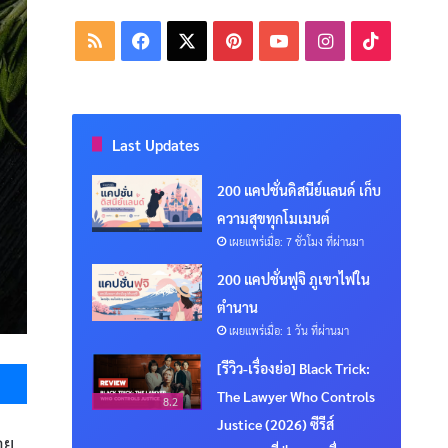
RSS
Facebook
X
Pinterest
YouTube
Instagram
TikTok
Last Updates
200 แคปชั่นดิสนีย์แลนด์ เก็บ
ความสุขทุกโมเมนต์
เผยแพร่เมื่อ: 7 ชั่วโมง ที่ผ่านมา
200 แคปชั่นฟูจิ ภูเขาไฟใน
ตำนาน
เผยแพร่เมื่อ: 1 วัน ที่ผ่านมา
Messenger
[รีวิว-เรื่องย่อ] Black Trick:
The Lawyer Who Controls
8.2
Justice (2026) ซีรีส์
อย