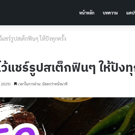
หน้าหลัก
บทความ
แคปช
้แชร์รูปสเต็กฟินๆ ให้ปังทุกครั้ง
ว้แชร์รูปสเต็กฟินๆ ให้ปังทุ
ม 2025)
เวลาในการอ่าน: น้อยกว่าหนึ่งนาที