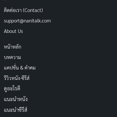
ปีใหม่กำลังมาเยือน ขอให้ทุกคนมีความ
คัดลอก
ติดต่อเรา (Contact)
สุข สุขภาพแข็งแรง และมีความรักและ
ความสามัคคีในครอบครัวและเพื่อนฝูง
support@nanitalk.com
ตลอดไปอย่างมีความสุข
About Us
ส่งท้ายปีเก่าด้วยความประทับใจและ
คัดลอก
หน้าหลัก
ต้อนรับปีใหม่ด้วยความสุข
บทความ
แคปชั่น & คำคม
ส่งความรักและความสุขให้กับปีใหม่ที่
คัดลอก
กำลังมาถึง
รีวิวหนัง-ซีรีส์
ดูอะไรดี
ปีใหม่กำลังมาถึง ขอให้ทุกคนมีความสุข
คัดลอก
แนะนำหนัง
สุขภาพแข็งแรง และมีความสำเร็จใน
ทุกๆ ด้านของชีวิต
แนะนำซีรีส์