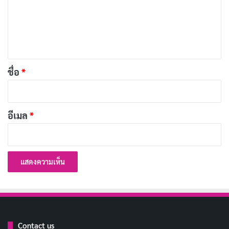
ม
ปีใหม่นี้ ขอให้ทุกความฝันเป็นจริง
คัดลอก
เ
ห็
ลาทิ้งสิ่งเก่าๆ ต้อนรับสิ่งใหม่ๆ ในปีหน้า
คัดลอก
น
*
ชื่อ
*
ปีใหม่กำลังมาถึง ขอให้ทุกคนมีความสุข
คัดลอก
สุขภาพแข็งแรง และมีโอกาสที่ดีในการ
เดินทาง
อีเมล
*
ลาจากปีเก่าอย่างสวยงาม มุ่งสู่ปีใหม่ด้วย
คัดลอก
แรงบันดาลใจ
อำลาอดีตและต้อนรับอนาคตด้วยความ
คัดลอก
มุ่งมั่น
Contact us