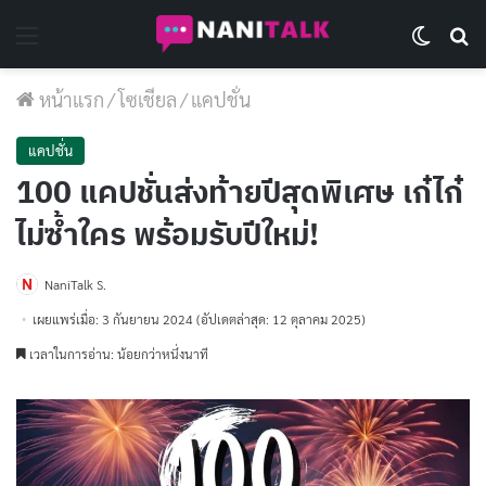
Menu
Switch 
Se
หน้าแรก
/
โซเชียล
/
แคปชั่น
แคปชั่น
100 แคปชั่นส่งท้ายปีสุดพิเศษ เก๋ไก๋
ไม่ซ้ำใคร พร้อมรับปีใหม่!
NaniTalk S.
เผยแพร่เมื่อ: 3 กันยายน 2024
(อัปเดตล่าสุด: 12 ตุลาคม 2025)
เวลาในการอ่าน: น้อยกว่าหนึ่งนาที