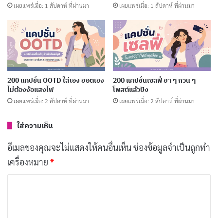
เผยแพร่เมื่อ: 1 สัปดาห์ ที่ผ่านมา
เผยแพร่เมื่อ: 1 สัปดาห์ ที่ผ่านมา
ปีใหม่มาถึงแล้ว ขอให้ทุกสิ่งในปีใหม่นี้
คัดลอก
เป็นไปตามที่หวัง
ขอให้ปีใหม่นี้เต็มไปด้วยความสำเร็จและ
คัดลอก
200 แคปชั่น OOTD ใส่เอง ฮอตเอง
200 แคปชั่นเซลฟี่ ฮา ๆ กวน ๆ
ความสุข
ไม่ต้องง้อแสงไฟ
โพสต์แล้วปัง
เผยแพร่เมื่อ: 2 สัปดาห์ ที่ผ่านมา
เผยแพร่เมื่อ: 2 สัปดาห์ ที่ผ่านมา
ปีใหม่กำลังมาถึง ขอให้ทุกคนมีความสุข
คัดลอก
ใส่ความเห็น
สุขภาพแข็งแรง และมีความรักและความ
สามัคคีในครอบครัวและเพื่อนฝูง
อีเมลของคุณจะไม่แสดงให้คนอื่นเห็น
ช่องข้อมูลจำเป็นถูกทำ
เครื่องหมาย
*
ให้ปีใหม่นี้เป็นปีแห่งการเปลี่ยนแปลงที่ดี
คัดลอก
ค
ว
ให้ปีใหม่เป็นปีที่ดีและสำเร็จในทุกๆ ด้าน
คัดลอก
า