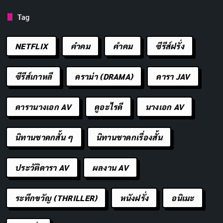
สุข สุขภาพแข็งแรง และมีโอกาสที่ดีใน
Tag
การเรียนรู้สิ่งใหม่ๆ
NETFLIX
คำคม
คําคม
ซีรีส์ฝรั่ง
ปีใหม่นี้ ขอให้ทุกคนมีแต่เรื่องดีๆ เข้ามา
คัดลอก
ในชีวิต
ซีรีส์เกาหลี
ดราม่า (DRAMA)
ดารา JAV
ทิ้งความเครียดและปัญหาไว้ในปีเก่า
คัดลอก
ดารานางเอก AV
ดูอะไรดี
นางเอก AV
พร้อมกับเริ่มต้นปีใหม่ด้วยใจที่สดใส
นิทานชาดกสั้น ๆ
นิทานชาดกเรื่องสั้น
ส่งท้ายปีด้วยความกตัญญู ต้อนรับปีใหม่
คัดลอก
ด้วยหัวใจที่เปี่ยมด้วยความหวังและความ
ประวัติดารา AV
ผลงาน AV
สุข
ระทึกขวัญ (THRILLER)
หนังฝรั่ง
อนิเมะ
เริ่มต้นปีใหม่ด้วยความตั้งใจและความมุ่ง
คัดลอก