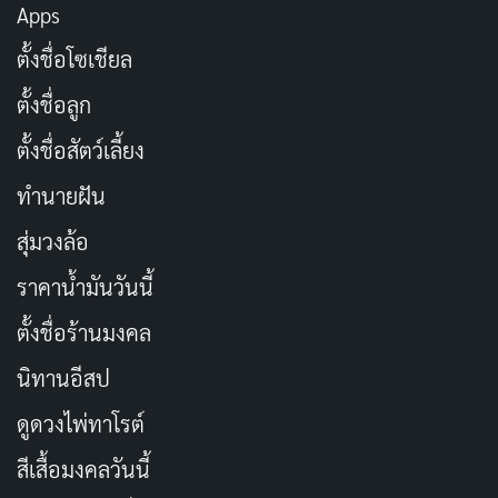
Apps
ลาก่อนปีเก่า พร้อมก้าวสู่การเดินทาง
คัดลอก
ตั้งชื่อโซเชียล
ใหม่ในปีหน้า
ตั้งชื่อลูก
ปีใหม่เริ่มต้นด้วยพลังใหม่และความหวัง
คัดลอก
ตั้งชื่อสัตว์เลี้ยง
ที่สดใส
ทำนายฝัน
ปีใหม่เริ่มต้นใหม่ พร้อมกับความหวังใหม่
คัดลอก
สุ่มวงล้อ
ราคาน้ำมันวันนี้
ปีใหม่เริ่มต้นใหม่ ขอให้ทุกวันเต็มไปด้วย
คัดลอก
ตั้งชื่อร้านมงคล
ความสุข
นิทานอีสป
ขอให้ปีใหม่นี้ นำพาโชคดีมาสู่ทุกคน
คัดลอก
ดูดวงไพ่ทาโรต์
สีเสื้อมงคลวันนี้
ปีใหม่คือโอกาสในการเติมเต็มความฝัน
คัดลอก