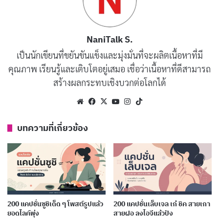
ลาก่อนปีเก่า สวัสดีปีใหม่ที่เต็มไปด้วย
คัดลอก
NaniTalk S.
โอกาส
เป็นนักเขียนที่ขยันขันแข็งและมุ่งมั่นที่จะผลิตเนื้อหาที่มี
คุณภาพ เรียนรู้และเติบโตอยู่เสมอ เชื่อว่าเนื้อหาที่ดีสามารถ
ลาจากปีเก่าด้วยใจขอบคุณ ต้อนรับปี
คัดลอก
สร้างผลกระทบเชิงบวกต่อโลกได้
ใหม่ด้วยใจที่เปิดกว้าง
Website
Facebook
X
YouTube
Instagram
TikTok
เริ่มต้นปีใหม่ด้วยพลังบวกและความฝัน
คัดลอก
บทความที่เกี่ยวข้อง
ใหม่
ปีใหม่กำลังมาเยือน ขอให้ทุกคนมีความ
คัดลอก
สุข สุขภาพแข็งแรง และมีความรักและ
ความสามัคคีในสังคมและประเทศชาติ
200 แคปชั่นซูชิเด็ด ๆ โพสต์รูปแล้ว
200 แคปชั่นเล็บเจล เก๋ ชิค สายเกา
ตลอดไป
ยอดไลค์พุ่ง
สายฝอ ลงไอจีแล้วปัง