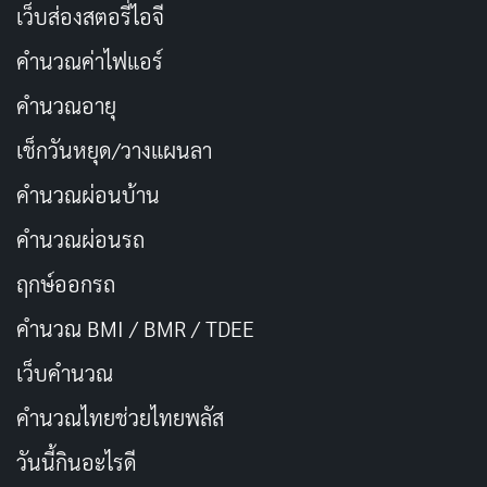
เว็บส่องสตอรี่ไอจี
ปีใหม่กำลังมาถึง ขอให้ทุกคนมีความสุข
คัดลอก
คำนวณค่าไฟแอร์
สุขภาพแข็งแรง และมีโอกาสที่ดีในการ
คำนวณอายุ
เรียนรู้และพัฒนาตนเอง
เช็กวันหยุด/วางแผนลา
ต้อนรับปีใหม่ด้วยความหวังและการเริ่ม
คัดลอก
คำนวณผ่อนบ้าน
ต้นที่สดใส
คำนวณผ่อนรถ
ปีใหม่กำลังมาเยือน ขอให้ทุกคนมีความ
ฤกษ์ออกรถ
คัดลอก
สุข สุขภาพแข็งแรง และมีโอกาสที่ดีใน
คำนวณ BMI / BMR / TDEE
การสร้างสรรค์สิ่งใหม่ๆ
เว็บคํานวณ
ปีใหม่คือโอกาสใหม่ในการเริ่มต้นใหม่
คํานวณไทยช่วยไทยพลัส
คัดลอก
วันนี้กินอะไรดี
ปีใหม่กำลังมาเยือน ขอให้ทุกคนมีความ
คัดลอก