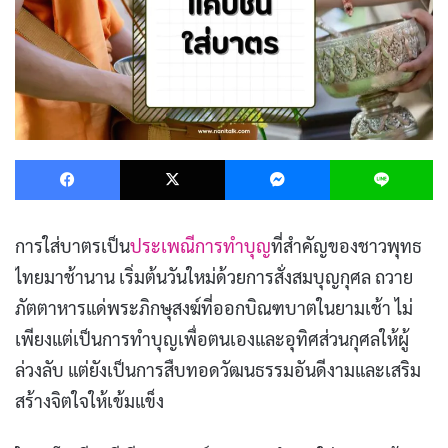
Facebook
X
Messenger
L
การใส่บาตรเป็น
ประเพณีการทำบุญ
ที่สำคัญของชาวพุทธ
ไทยมาช้านาน เริ่มต้นวันใหม่ด้วยการสั่งสมบุญกุศล ถวาย
ภัตตาหารแด่พระภิกษุสงฆ์ที่ออกบิณฑบาตในยามเช้า ไม่
เพียงแต่เป็นการทำบุญเพื่อตนเองและอุทิศส่วนกุศลให้ผู้
ล่วงลับ แต่ยังเป็นการสืบทอดวัฒนธรรมอันดีงามและเสริม
สร้างจิตใจให้เข้มแข็ง