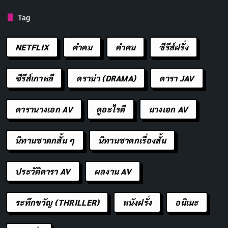
Tag
ใส่บาตรแล้วรู้สึกเบาใจ
คัดลอก
NETFLIX
คำคม
คําคม
ซีรีส์ฝรั่ง
เริ่มวันด้วยความอิ่มเอมใจ
คัดลอก
ซีรีส์เกาหลี
ดราม่า (DRAMA)
ดารา JAV
ใจดีชนิดที่อธิบายไม่ถูก เมื่อได้ทำบุญ
คัดลอก
ดารานางเอก AV
ดูอะไรดี
นางเอก AV
ความสุขที่ซื้อไม่ได้ด้วยเงิน คือการให้
คัดลอก
นิทานชาดกสั้น ๆ
นิทานชาดกเรื่องสั้น
ทำบุญแล้วใจเย็น ชีวิตผ่อนคลาย
คัดลอก
ประวัติดารา AV
ผลงาน AV
เต็มอิ่มด้วยบุญกุศลตอนเช้า
คัดลอก
ระทึกขวัญ (THRILLER)
หนังฝรั่ง
อนิเมะ
ใส่บาตรแล้วรู้สึกดีตลอดวัน
คัดลอก