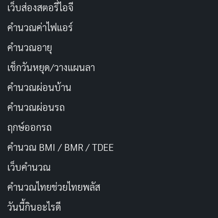
ให้อย่างมีสติ รับอย่างมีศีล
คัดลอก
เว็บส่องสตอรี่ไอจี
คำนวณค่าไฟแอร์
ใส่บาตรทุกเช้า เป็นการลงทุนชีวิตที่คุ้ม
คัดลอก
ค่า
คำนวณอายุ
เช็กวันหยุด/วางแผนลา
สร้างบุญวันนี้ เก็บเกี่ยวความสุขวันข้าง
คัดลอก
คำนวณผ่อนบ้าน
หน้า
คำนวณผ่อนรถ
ทำบุญด้วยใจบริสุทธิ์ ชีวิตจะสว่างไสว
คัดลอก
ฤกษ์ออกรถ
คำนวณ BMI / BMR / TDEE
การให้ไม่ทำให้จน แต่ทำให้รวยจริงๆ
คัดลอก
เว็บคํานวณ
ทุกเช้าที่ได้ใส่บาตร ใจรู้สึกสบายมาก
คัดลอก
คํานวณไทยช่วยไทยพลัส
วันนี้กินอะไรดี
ความสุขเล็กๆ จากการทำบุญตอนเช้า
คัดลอก