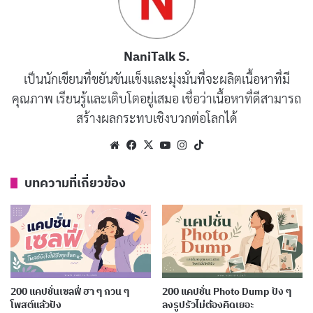
เช้าวันใหม่ เริ่มต้นด้วยการสั่งสมบุญ
คัดลอก
ใส่บาตรทุกเช้า สร้างบารมีให้ชีวิต
คัดลอก
NaniTalk S.
เป็นนักเขียนที่ขยันขันแข็งและมุ่งมั่นที่จะผลิตเนื้อหาที่มี
ทำบุญใส่บาตร ก่อกุศลถวายพระสงฆ์
คัดลอก
คุณภาพ เรียนรู้และเติบโตอยู่เสมอ เชื่อว่าเนื้อหาที่ดีสามารถ
สร้างผลกระทบเชิงบวกต่อโลกได้
บุญเล็กๆ ที่ทำทุกวัน คือทางแห่งความ
คัดลอก
Website
Facebook
X
YouTube
Instagram
TikTok
สุข
บทความที่เกี่ยวข้อง
ตื่นเช้ามาทำบุญ ใจเย็นสบายตลอดวัน
คัดลอก
ใส่บาตรพระสงฆ์ สร้างบุญให้ตัวเอง
คัดลอก
ข้าวสุกร้อนๆ ถวายด้วยใจบริสุทธิ์
คัดลอก
200 แคปชั่นเซลฟี่ ฮา ๆ กวน ๆ
200 แคปชั่น Photo Dump ปัง ๆ
โพสต์แล้วปัง
ลงรูปรัวไม่ต้องคิดเยอะ