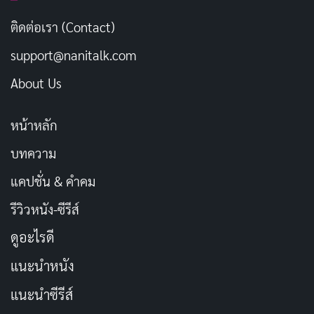
ใส่บาตรใจเย็น
คัดลอก
ติดต่อเรา (Contact)
วันดีต้องทำบุญ
support@nanitalk.com
คัดลอก
About Us
สร้างบุญเช้าวันนี้
คัดลอก
หน้าหลัก
ทำบุญเติมใจ
คัดลอก
บทความ
แคปชั่น & คำคม
ใส่บาตรทุกวัน
คัดลอก
รีวิวหนัง-ซีรีส์
เริ่มวันด้วยบุญ
คัดลอก
ดูอะไรดี
แนะนำหนัง
ทำบุญเช้าวันใหม่
คัดลอก
แนะนำซีรีส์