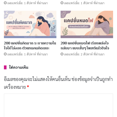
เผยแพร่เมื่อ: 1 สัปดาห์ ที่ผ่านมา
เผยแพร่เมื่อ: 1 สัปดาห์ ที่ผ่านมา
ทำบุญเช้าวันนี้ สร้างความสุขวันข้างหน้า
คัดลอก
ใส่บาตรด้วยจิตศรัทธา สั่งสมกุศลทุกวัน
คัดลอก
เริ่มต้นวันด้วยการให้ จิตใจผ่องใส
คัดลอก
200 แคปชั่นคิดมาก ระบายความใน
200 แคปชั่นหมดไฟ เรียกพลังใจ
ใจให้โล่งอก ตัวแทนคนคิดเยอะ
กลับมา แบบสั้นๆ โพสต์แล้วฮีลใจ
เผยแพร่เมื่อ: 1 สัปดาห์ ที่ผ่านมา
เผยแพร่เมื่อ: 2 สัปดาห์ ที่ผ่านมา
อธิษฐานจิตขอให้ชีวิตเจริญรุ่งเรือง
คัดลอก
ใส่ความเห็น
สั่งสมบุญกุศล ขอพรให้ครอบครัวเป็นสุข
คัดลอก
อีเมลของคุณจะไม่แสดงให้คนอื่นเห็น
ช่องข้อมูลจำเป็นถูกทำ
เครื่องหมาย
*
ใส่บาตรวันนี้ อุทิศส่วนบุญให้บิดามารดา
คัดลอก
ค
ว
ทำบุญเช้านี้ ขอให้ทุกคนมีความสุข
คัดลอก
า