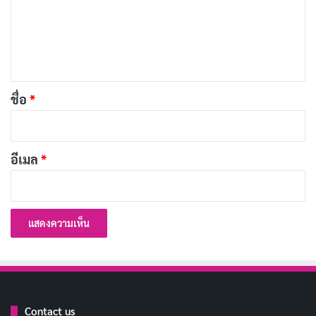
ม
อธิษฐานด้วยใจบริสุทธิ์ ขอพรสิ่งดีๆ
คัดลอก
เ
ห็
สั่งสมบุญวันละน้อย รวมเป็นมากในชีวิต
คัดลอก
น
*
ชื่อ
*
ทำบุญใส่บาตร อุทิศให้ผู้ล่วงลับ
คัดลอก
ขอให้ทุกก้าวย่างมีแต่ความเจริญ
คัดลอก
อีเมล
*
อธิษฐานเพื่อความสงบสุขของทุกคน
คัดลอก
ทำบุญด้วยใจจริง ได้บุญจริง
คัดลอก
เช้านี้ทำบุญแล้ว
คัดลอก
Contact us