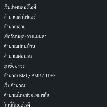
ตั้งใจที่แท้จริงของเธอ นอกจากนี้เขายังสร้างมิตรภาพที่
เว็บส่องสตอรี่ไอจี
แน่นแฟ้นกับทหารประจำการคนอื่น ๆ รวมถึงคุณ Aguero
คำนวณค่าไฟแอร์
Agnis และ Rak Wraithraiser ซึ่งกลายเป็นพันธมิตรและ
สหายของเขาในการเดินทางของเขา
คำนวณอายุ
เช็กวันหยุด/วางแผนลา
“Tower of God” เป็นที่รู้จักจากการสร้างโลกที่ซับซ้อน ตัว
คำนวณผ่อนบ้าน
ละครที่ซับซ้อน และโครงเรื่องที่น่าดึงดูดใจ สำรวจธีมของ
อำนาจ มิตรภาพ การหักหลัง และการเติบโตส่วนบุคคล
คำนวณผ่อนรถ
ขณะที่ Baam ฝ่าฟันความท้าทายของหอคอย เปิดเผย
ฤกษ์ออกรถ
ความลับ และพยายามไปให้ถึงจุดสูงสุด
คำนวณ BMI / BMR / TDEE
Manhwa เริ่มสร้างเป็นซีรีส์ในปี 2010 และได้รับความนิยม
เว็บคํานวณ
อย่างมาก ดึงดูดฐานแฟน ๆ จำนวนมากและทุ่มเท ได้รับการ
คํานวณไทยช่วยไทยพลัส
ยกย่องจากพล็อตเรื่องที่น่าสนใจ ฉากที่ไม่เหมือนใคร และ
วันนี้กินอะไรดี
งานศิลป์ที่มีรายละเอียด “Tower of God” ยังได้รับการดัด