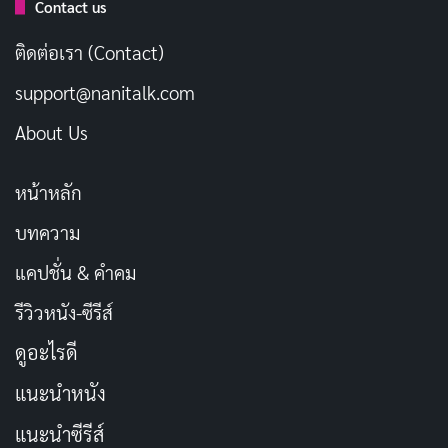
Contact us
ติดต่อเรา (Contact)
support@nanitalk.com
About Us
หน้าหลัก
บทความ
แคปชั่น & คำคม
“Tower of God” เป็นการ์ตูนยอดนิยม (การ์ตูนเกาหลี) ที่
สร้างโดย SIU (Slave In Utero) เป็นที่รู้จักกันว่า “Sin-ui
รีวิวหนัง-ซีรีส์
Tap” ในภาษาเกาหลี เรื่องราวเกี่ยวกับเด็กหนุ่มชื่อ Twenty-
ดูอะไรดี
Fifth Baam ที่เข้าไปในหอคอยลึกลับเพื่อตามหา Rachel
แนะนำหนัง
เพื่อนของเขา
แนะนำซีรีส์