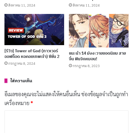
สิงหาคม 11, 2024
สิงหาคม 11, 2024
“Solo Leveling” เป็นการ์ตูนยอดนิยมของเกาหลีใต้ที่เขียน
โดย Chugong และวาดภาพประกอบโดย Jang Sung-rak
เดิมทีมีการเผยแพร่ทางออนไลน์และได้รับผู้ติดตามเป็น
จำนวนมากทั่วโลก เรื่องราวติดตามตัวเอกซองจินวู ซึ่งใน
[รีวิว] Tower of God (ทาวเวอร์
แนะนำ 14 มังงะวายยอดนิยม สาย
ออฟก็อด หอคอยเทพเจ้า) ซีซั่น 2
จิ้น ฟินจิกหมอน!
ตอนแรกเป็นที่รู้จักในฐานะนักล่าที่อ่อนแอที่สุดในโลกที่มีสิ่ง
กรกฎาคม 8, 2024
กรกฎาคม 8, 2023
มีชีวิตเหนือธรรมชาติและดันเจี้ยนอยู่
ใส่ความเห็น
อย่างไรก็ตาม ในระหว่างการสืบเสาะ Jin-Woo พบว่าตัวเอง
อีเมลของคุณจะไม่แสดงให้คนอื่นเห็น
ช่องข้อมูลจำเป็นถูกทำ
ติดอยู่ในคุกใต้ดินที่อันตราย แต่ก็สามารถเอาชีวิตรอดได้
เครื่องหมาย
*
และค้นพบพลังลึกลับ เขากลายเป็น “ผู้เล่น” ซึ่งเป็นบุคคลที่
มีความสามารถในการดูอินเทอร์เฟซที่แสดงภารกิจและ
ค
รางวัลให้เขา ด้วยพลังที่เพิ่งค้นพบนี้ Jin-Woo เริ่มต้นการ
ว
เดินทางเพื่อเพิ่มระดับและกลายเป็นนักล่าที่แข็งแกร่งที่สุด
า