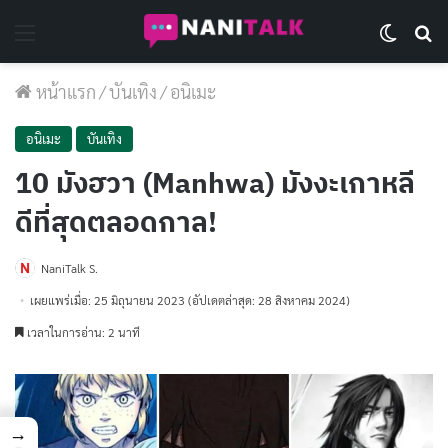
Menu
Switch 
Se
หน้าแรก
/
บันเทิง
/
อนิเมะ
อนิเมะ
บันเทิง
10 มังฮวา (Manhwa) มังงะเกาหลี
ดีที่สุดตลอดกาล!
NaniTalk S.
เผยแพร่เมื่อ: 25 มิถุนายน 2023
(อัปเดตล่าสุด: 28 สิงหาคม 2024)
เวลาในการอ่าน: 2 นาที
→