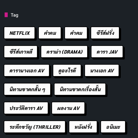
แปลงเป็นอนิเมะซีรีส์ซึ่งนำเรื่องราวไปสู่ผู้ชมที่กว้างขึ้น
Tag
3. The Breaker
NETFLIX
คำคม
คําคม
ซีรีส์ฝรั่ง
ซีรีส์เกาหลี
ดราม่า (DRAMA)
ดารา JAV
ดารานางเอก AV
ดูอะไรดี
นางเอก AV
นิทานชาดกสั้น ๆ
นิทานชาดกเรื่องสั้น
ประวัติดารา AV
ผลงาน AV
“The Breaker” เป็นซีรีส์การ์ตูนยอดนิยมที่สร้างโดยนัก
เขียนจอนกึกจินและนักวาดภาพประกอบพัคจินฮวาน เรื่อง
ระทึกขวัญ (THRILLER)
หนังฝรั่ง
อนิเมะ
ราวเกี่ยวกับนักเรียนมัธยมขี้อายชื่อ Shi-Woon Yi ซึ่งกลาย