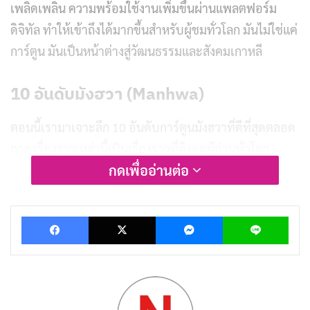
เพลิดเพลิน ความพร้อมใช้งานเพิ่มขึ้นผ่านแพลตฟอร์ม
ดิจิทัล ทำให้เข้าถึงได้มากขึ้นสำหรับผู้ชมทั่วโลก มันไม่ใช่แค่
การ์ตูน มันเป็นหน้าต่างสู่วัฒนธรรมและสังคมเกาหลี
10 อันดับมังฮวา (Manhwa)
ตอนนี้เรามาเจาะลึก 10 อันดับการ์ตูนมังฮวาที่ดีที่สุดตลอด
กาล เรื่องราวเหล่านี้เป็นเรื่องราวที่ดึงดูดผู้อ่านทั่วโลก
กดเพื่ออ่านต่อ
บทความที่เกี่ยวข้อง
Facebook
X
Messenger
Lin
20 มังฮวาต่างโลกสุดเจ๋ง เปิดมิติใหม่แห่งการอ่าน!
สิงหาคม 12, 2024
20 มังฮวายูริ (Yuri) สุดฟิน ความรักหวานซึ้งระหว่าง
สาวๆ!
สิงหาคม 12, 2024