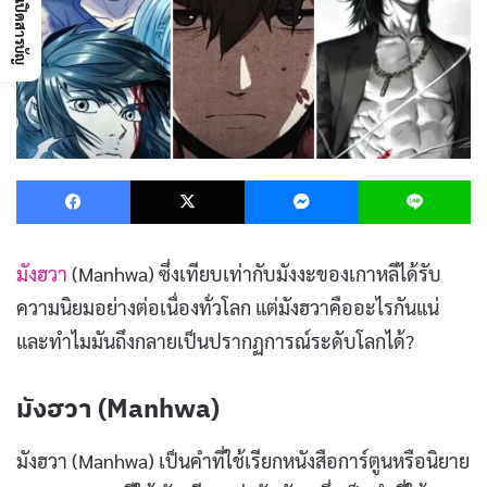
เปิดสารบัญ
Facebook
X
Messenger
L
มังฮวา
(Manhwa) ซึ่งเทียบเท่ากับมังงะของเกาหลีได้รับ
ความนิยมอย่างต่อเนื่องทั่วโลก แต่มังฮวาคืออะไรกันแน่
และทำไมมันถึงกลายเป็นปรากฏการณ์ระดับโลกได้?
มังฮวา (Manhwa)
มังฮวา (Manhwa) เป็นคำที่ใช้เรียกหนังสือการ์ตูนหรือนิยาย