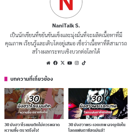
20 มังฮวาต่อสู้สุดมันส์ สุดตื่นเต้น ติดงอมแงม!
สิงหาคม 12, 2024
NaniTalk S.
เป็นนักเขียนที่ขยันขันแข็งและมุ่งมั่นที่จะผลิตเนื้อหาที่มี
20 มังฮวาเกิดใหม่สุดฮิต การผจญภัยในโลก
คุณภาพ เรียนรู้และเติบโตอยู่เสมอ เชื่อว่าเนื้อหาที่ดีสามารถ
แฟนตาซีที่ต้องอ่าน!
สร้างผลกระทบเชิงบวกต่อโลกได้
สิงหาคม 12, 2024
Website
Facebook
X
YouTube
Instagram
TikTok
1.
Solo Leveling
บทความที่เกี่ยวข้อง
30 มังฮวาโรแมนติกไม่ควรพลาด
30 มังฮวาพระเอกเทพ ผจญภัยใน
หวานซึ้ง ตราตรึงใจ!
โลกแฟนตาซีสุดมันส์!