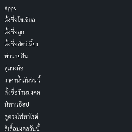
หอคอยใน “Tower of God” เป็นโครงสร้างขนาดใหญ่ที่มี
Apps
ชั้นนับไม่ถ้วน แต่ละชั้นมีความท้าทายและบททดสอบที่แตก
ตั้งชื่อโซเชียล
ต่างกันไป ขณะที่แบมเดินผ่านหอคอย เขาได้พบกับบุคคล
อื่น ๆ ที่เรียกว่า “ขาประจำ” ซึ่งกำลังปีนหอคอยเพื่อค้นหา
ตั้งชื่อลูก
ความปรารถนาและเป้าหมายของตนเอง
ตั้งชื่อสัตว์เลี้ยง
ทำนายฝัน
แบมมีพลังพิเศษที่เรียกว่า “ชินซู” ซึ่งทำให้เขาสามารถ
ควบคุมและจัดการกับองค์ประกอบต่าง ๆ พลังนี้ดึงดูด
สุ่มวงล้อ
ความสนใจของบุคคลและองค์กรที่มีอำนาจมากมายภายใน
ราคาน้ำมันวันนี้
หอคอย นำไปสู่การเผชิญหน้า พันธมิตร และความขัดแย้ง
ตั้งชื่อร้านมงคล
มากมาย
นิทานอีสป
ตลอดทั้งการ์ตูน ความสัมพันธ์ของ Baam กับ Rachel ซึ่ง
ดูดวงไพ่ทาโรต์
เป็นเหตุผลเริ่มต้นของเขาในการเข้าสู่หอคอย ต้องผ่านจุด
หักเหหลายครั้งในขณะที่เขาเรียนรู้เพิ่มเติมเกี่ยวกับความ
สีเสื้อมงคลวันนี้