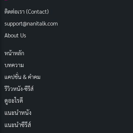
สังคมที่ดี… ไร้ยาเสพติด
คัดลอก
ติดต่อเรา (Contact)
support@nanitalk.com
ชีวิตมีค่า… อย่าให้ยาเสพติดทำลาย
คัดลอก
About Us
เริ่มต้นใหม่… ไม่สายเกินไป
คัดลอก
หน้าหลัก
หากิจกรรมทำ… แก้เบื่อ
คัดลอก
บทความ
แคปชั่น & คำคม
พัฒนาทักษะ… เพิ่มศักยภาพ
คัดลอก
รีวิวหนัง-ซีรีส์
เรียนรู้สิ่งใหม่… พัฒนาตัวเอง
คัดลอก
ดูอะไรดี
แนะนำหนัง
ออกกำลังกาย… สุขภาพดี
คัดลอก
แนะนำซีรีส์