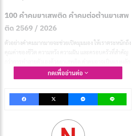
100 คำคมยาเสพติด คำคมต่อต้านยาเสพ
ติด 2569 / 2026
ตัวอย่างคำคมมากมายจะช่วยเปิดมุมมอง ให้เราตระหนักถึง
คุณค่าของชีวิต ความหวัง ความฝัน และครอบครัวที่สำคัญ
กว่าการทำลายตัวเองด้วยยาเสพติด คำคมอาจเป็นแรงผลัก
ดันเล็กๆ สำหรับคนที่กำลังต่อสู้กับการเลิกยาได้เช่นกัน
กดเพื่ออ่านต่อ
Facebook
X
Messenger
Lin