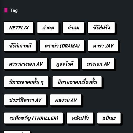
Tag
อนาคตสดใส รออยู่ ไม่ไกล
คัดลอก
NETFLIX
คำคม
คําคม
ซีรีส์ฝรั่ง
ยาบ้าทำลาย สมอง มึนเมา
คัดลอก
ซีรีส์เกาหลี
ดราม่า (DRAMA)
ดารา JAV
เสพติดคือเงา ร้าย หลอนหลอก
คัดลอก
ดารานางเอก AV
ดูอะไรดี
นางเอก AV
อนาคตมืดมน รออยู่
คัดลอก
นิทานชาดกสั้น ๆ
นิทานชาดกเรื่องสั้น
ชีวิตไร้ค่า หมดสิ้น ศักดิ์ศรี
คัดลอก
ประวัติดารา AV
ผลงาน AV
เลือกเสพติด ชีวิต พังทลาย
คัดลอก
ระทึกขวัญ (THRILLER)
หนังฝรั่ง
อนิเมะ
ห่างไกลยาบ้า ชีวิต สุขสันต์
คัดลอก