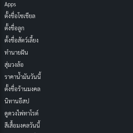
ใช้เวลากับครอบครัว… อบอุ่น
Apps
คัดลอก
ตั้งชื่อโซเชียล
หางานทำ… เลี้ยงตัวเอง
คัดลอก
ตั้งชื่อลูก
ตั้งชื่อสัตว์เลี้ยง
ช่วยเหลือผู้อื่น… สร้างสังคมที่ดี
คัดลอก
ทำนายฝัน
ตั้งเป้าหมาย… มุ่งสู่อนาคต
คัดลอก
สุ่มวงล้อ
ราคาน้ำมันวันนี้
คิดบวก… มองโลกในแง่ดี
คัดลอก
ตั้งชื่อร้านมงคล
ยิ้มสู้… ชีวิตมีหวัง
คัดลอก
นิทานอีสป
ดูดวงไพ่ทาโรต์
ยาบ้าคือยาพิษ ฆ่าทั้งชีวิต
คัดลอก
สีเสื้อมงคลวันนี้