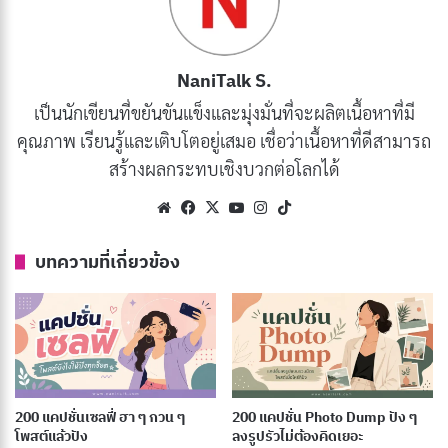
NaniTalk S.
เป็นนักเขียนที่ขยันขันแข็งและมุ่งมั่นที่จะผลิตเนื้อหาที่มี
คุณภาพ เรียนรู้และเติบโตอยู่เสมอ เชื่อว่าเนื้อหาที่ดีสามารถ
สร้างผลกระทบเชิงบวกต่อโลกได้
Website
Facebook
X
YouTube
Instagram
TikTok
บทความที่เกี่ยวข้อง
ยาเสพติด… ประตูสู่นรก
คัดลอก
เสพติด… ชีวิตพัง ทรัพย์สินสูญ
คัดลอก
ยาบ้า… ฆ่าทั้งกาย ใจ
200 แคปชั่นเซลฟี่ ฮา ๆ กวน ๆ
200 แคปชั่น Photo Dump ปัง ๆ
คัดลอก
โพสต์แล้วปัง
ลงรูปรัวไม่ต้องคิดเยอะ