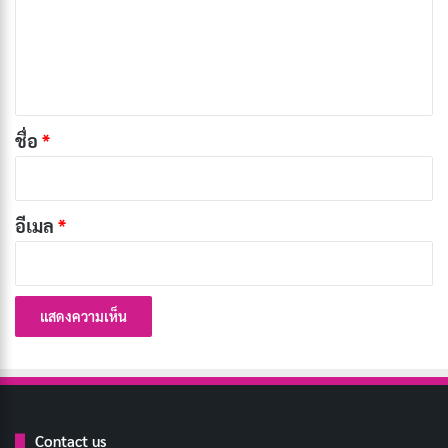
ม
ห่างไกลยาเสพติด… ชีวิตปลอดภัย
คัดลอก
เ
ห็
อนาคตสดใส… อยู่ที่ใจเรา
คัดลอก
น
*
ชื่อ
*
เลือกทางเดิน… สู่ชีวิตใหม่
คัดลอก
หลุดพ้นจากบ่วง… ของยาเสพติด
คัดลอก
อีเมล
*
พลังใจ… ชนะทุกอุปสรรค
คัดลอก
ครอบครัว… รอคอยการกลับมา
คัดลอก
เพื่อนแท้… ไม่ชักชวนให้เสพยา
คัดลอก
Contact us