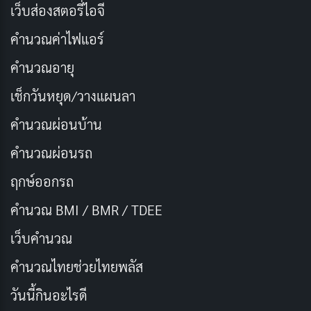
เสพติดคือบ่วงมาร หลุดพ้นยาก
คัดลอก
เว็บส่องสตอรี่ไอจี
คำนวณค่าไฟแอร์
อนาคตสดใส อยู่ห่างไกล ยาเสพติด
คัดลอก
คำนวณอายุ
ชีวิตมีค่า อย่าให้มัวหมอง กับยาบ้า
คัดลอก
เช็กวันหยุด/วางแผนลา
คำนวณผ่อนบ้าน
เลือกเส้นทางชีวิต มุ่งสู่ความดี
คัดลอก
คำนวณผ่อนรถ
ห่างไกลยาเสพติด ชีวิตมีสุข
คัดลอก
ฤกษ์ออกรถ
คำนวณ BMI / BMR / TDEE
เพื่อนชวนลอง บอกไม่ ยืนหยัด
คัดลอก
เว็บคํานวณ
ยาบ้าทำลาย สุขภาพทั้งกาย ใจ
คํานวณไทยช่วยไทยพลัส
คัดลอก
วันนี้กินอะไรดี
เสพติดคือบ่วง กัดกิน ลาภ ยศ
คัดลอก