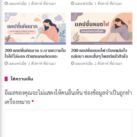
เผยแพร่เมื่อ: 1 สัปดาห์ ที่ผ่านมา
เผยแพร่เมื่อ: 1 สัปดาห์ ที่ผ่านมา
เมาแล้วหลอน… หวาดระแวง
คัดลอก
ยาเค… กัดกินสมอง
คัดลอก
ไอซ์… ใจสั่น ประสาทหลอน
คัดลอก
200 แคปชั่นคิดมาก ระบายความใน
200 แคปชั่นหมดไฟ เรียกพลังใจ
ใจให้โล่งอก ตัวแทนคนคิดเยอะ
กลับมา แบบสั้นๆ โพสต์แล้วฮีลใจ
เผยแพร่เมื่อ: 1 สัปดาห์ ที่ผ่านมา
เผยแพร่เมื่อ: 2 สัปดาห์ ที่ผ่านมา
กัญชา… ประตูสู่ยาบ้า
คัดลอก
ใส่ความเห็น
ยา… ไม่ได้ช่วยแก้ปัญหา
คัดลอก
อีเมลของคุณจะไม่แสดงให้คนอื่นเห็น
ช่องข้อมูลจำเป็นถูกทำ
เครื่องหมาย
*
เสพติด… สูญเสียอนาคต
คัดลอก
ค
ว
เลิกยา… ชีวิตใหม่
คัดลอก
า