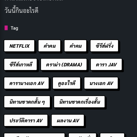
อื่นๆ แม้จะเริ่มต้นจากการวิ่งเพื่อหนีปัญหา แต่คิโยเสะก็เริ่ม
ค้นพบความสนุกและความหมายของการวิ่งไปทีละน้อย
วันนี้กินอะไรดี
ช่องทางการรับชม:
Bilibili
Tag
3. HAIKYUU (ไฮคิว!! คู่ตบฟ้าประทาน)
NETFLIX
คำคม
คําคม
ซีรีส์ฝรั่ง
ซีรีส์เกาหลี
ดราม่า (DRAMA)
ดารา JAV
ดารานางเอก AV
ดูอะไรดี
นางเอก AV
นิทานชาดกสั้น ๆ
นิทานชาดกเรื่องสั้น
ประวัติดารา AV
ผลงาน AV
เรื่องย่อ ไฮคิว!! คู่ตบฟ้าประทาน