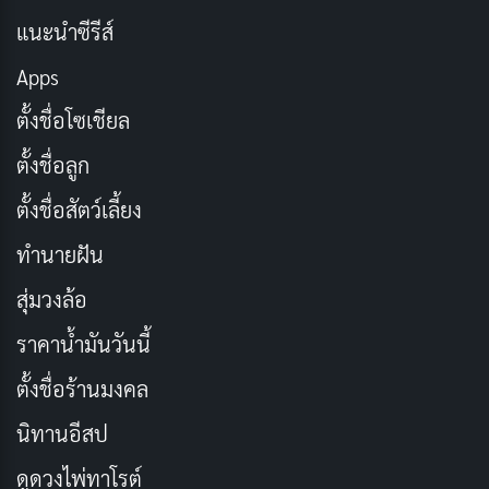
ตัดสินใจเลิกเล่นปิงปอง Smile พยายามที่จะโน้มน้าวให้
แนะนำซีรีส์
Peco กลับมาเล่นอีกครั้ง แต่ Peco ปฏิเสธ
Apps
ช่องทางการรับชม:
Bilibili
ตั้งชื่อโซเชียล
2. RUN WITH THE WIND
ตั้งชื่อลูก
ตั้งชื่อสัตว์เลี้ยง
ทำนายฝัน
สุ่มวงล้อ
ราคาน้ำมันวันนี้
ตั้งชื่อร้านมงคล
นิทานอีสป
เรื่องย่อ
ดูดวงไพ่ทาโรต์