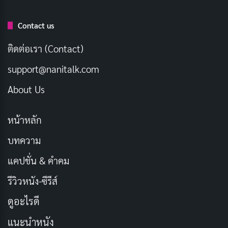
เรื่องย่อ
Contact us
อนิเมะ PING PONG THE ANIMATION เล่าเรื่องราวของเด็ก
มัธยมปลายสองคนคือ Peco และ Smile แม้ว่าจะเป็นบุคลิก
ติดต่อเรา (Contact)
แตกต่างกันอย่างมาก แต่พวกเขาก็เป็นเพื่อนกันมาตั้งแต่
support@nanitalk.com
เด็ก
About Us
Peco เป็นเด็กหนุ่มที่ร่าเริงและมั่นใจ เขาเป็นนักปิงปองที่
หน้าหลัก
เก่งมาก แต่เขามักจะเล่นแบบเอามันส์มากกว่าที่จะจริงจัง
กับการแข่งขัน Smile เป็นเพื่อนสนิทของ Peco เขาเป็นคน
บทความ
เงียบขรึมและไม่ค่อยพูด เขาเป็นนักปิงปองที่เก่ง แต่เขามัก
แคปชั่น & คำคม
ขาดความมั่นใจในตัวเอง
รีวิวหนัง-ซีรีส์
เรื่องราวเริ่มต้นเมื่อ Peco แพ้อย่างหมดรูปต่อนักเรียนชาว
ดูอะไรดี
จีนที่ชื่อ Kong เขารู้สึกอับอายและเสียใจกับตัวเอง เขา
แนะนำหนัง