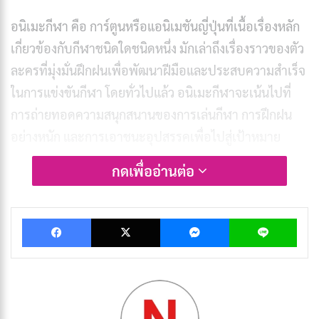
อนิเมะกีฬา คือ การ์ตูนหรือแอนิเมชันญี่ปุ่นที่เนื้อเรื่องหลัก
เกี่ยวข้องกับกีฬาชนิดใดชนิดหนึ่ง มักเล่าถึงเรื่องราวของตัว
ละครที่มุ่งมั่นฝึกฝนเพื่อพัฒนาฝีมือและประสบความสำเร็จ
ในการแข่งขันกีฬา โดยทั่วไปแล้ว อนิเมะกีฬาจะเน้นไปที่
การถ่ายทอดความสนุกสนานของการเล่นกีฬา การฝึกฝน
อย่างหนัก และการเอาชนะอุปสรรคเพื่อไปสู่เป้าหมาย
กดเพื่ออ่านต่อ
อนิเมะกีฬาได้รับความนิยมอย่างมากในญี่ปุ่นและทั่วโลก
ส่วนหนึ่งเป็นเพราะอนิเมะมักนำเสนอเรื่องราวที่ตื่นเต้น
Facebook
X
Messenger
Lin
เร้าใจและสร้างแรงบันดาลใจให้กับผู้ชม นอกจากนี้ อนิเมะ
กีฬายังช่วยส่งเสริมให้ผู้คนหันมาสนใจและเล่นกีฬามากขึ้น
อีกด้วย
บทความที่เกี่ยวข้อง