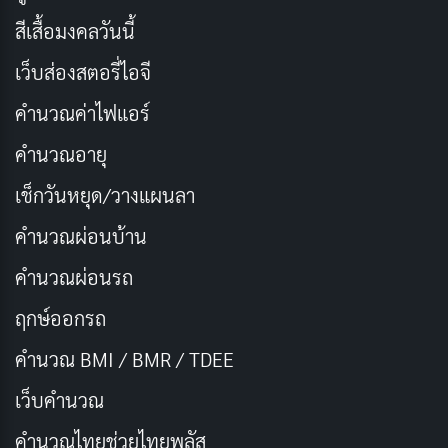
อนิเมะเรื่อง “วิ่งไปกับสายลม” (Kaze ga Tsuyoku
สีเสื้อมงคลวันนี้
Fuiteiru) เล่าเรื่องราวของกลุ่มนักศึกษามหาวิทยาลัย 10
เว็บส่องสตอรี่ไอจี
คน ที่รวมตัวกันเพื่อฝึกฝนวิ่งมาราธอน Hakone Ekiden ซึ่ง
คำนวณค่าไฟแอร์
เป็นการแข่งขันวิ่งมาราธอนระดับมหาวิทยาลัยที่มีชื่อเสียง
ที่สุดในประเทศญี่ปุ่น
คำนวณอายุ
เช็กวันหยุด/วางแผนลา
ตัวละครหลักของเรื่องคือ คิโยเสะ ไฮจิ นักศึกษาชั้นปีที่ 1 ที่
คำนวณผ่อนบ้าน
เพิ่งย้ายมาเรียนมหาวิทยาลัยในเมืองฮาโกเนะ เขาเป็นชาย
หนุ่มที่ขาดความมั่นใจและไม่รู้ว่าตัวเองต้องการอะไรใน
คำนวณผ่อนรถ
ชีวิต จนกระทั่งเขาได้พบกับ คุราฮาระ คาเครุ นักศึกษาชั้นปี
ฤกษ์ออกรถ
ที่ 4 ที่หลงใหลในการวิ่งมาราธอน
คำนวณ BMI / BMR / TDEE
คุราฮาระชวนคิโยเสะเข้าร่วมชมรมวิ่งของมหาวิทยาลัย
เว็บคํานวณ
และคิโยเสะก็เริ่มฝึกฝนวิ่งมาราธอนร่วมกับสมาชิกชมรมคน
คํานวณไทยช่วยไทยพลัส