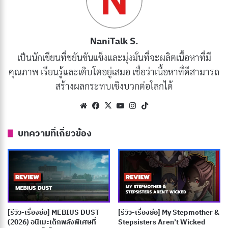
[รีวิว-เรื่องย่อ] Zootopia (2016) แอนิเมชั่นนีโอนัวร์
ที่อบอุ่นหัวใจกว่าหนังคนแสดง
NaniTalk S.
เผยแพร่เมื่อ: 3 สัปดาห์ ที่ผ่านมา
เป็นนักเขียนที่ขยันขันแข็งและมุ่งมั่นที่จะผลิตเนื้อหาที่มี
[รีวิว-เรื่องย่อ] Let’s go KAIKIGUMI (2026) อนิเมะ
คุณภาพ เรียนรู้และเติบโตอยู่เสมอ เชื่อว่าเนื้อหาที่ดีสามารถ
คอมเมดี้หลอนที่คนดูจะเกลียดหรือหลงรักแบบสุด
สร้างผลกระทบเชิงบวกต่อโลกได้
ขั้ว
Website
Facebook
X
YouTube
Instagram
TikTok
เผยแพร่เมื่อ: 3 สัปดาห์ ที่ผ่านมา
บทความที่เกี่ยวข้อง
[รีวิว-เรื่องย่อ] Tomb Raider King (2026) อนิเมะ
เกาหลีแนวย้อนเวลาล่าขุมทรัพย์ที่ยังหาตัวเองไม่เจอ
เผยแพร่เมื่อ: 3 สัปดาห์ ที่ผ่านมา
[รีวิว-เรื่องย่อ] Hanaori-san (2026) อดีตจอมมาร
เกิดใหม่ปะทะวีรสตรีในรั้วโรงเรียน
เผยแพร่เมื่อ: 3 สัปดาห์ ที่ผ่านมา
[รีวิว-เรื่องย่อ] MEBIUS DUST
[รีวิว-เรื่องย่อ] My Stepmother &
(2026) อนิเมะเด็กพลังพิเศษที่
Stepsisters Aren’t Wicked