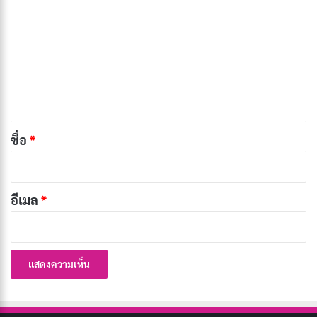
ว
อย่างมาก อนิเมะเหล่านี้สามารถมอบความสนุกสนานและ
า
แรงบันดาลใจให้กับผู้ชม อีกทั้งยังช่วยส่งเสริมให้ผู้คนหันมา
ม
สนใจและเล่นกีฬามากขึ้น ตัวอย่างของอนิเมะกีฬาที่ได้รับ
เ
ความนิยม ได้แก่
ห็
น
1. PING PONG THE ANIMATION
*
ชื่อ
*
อีเมล
*