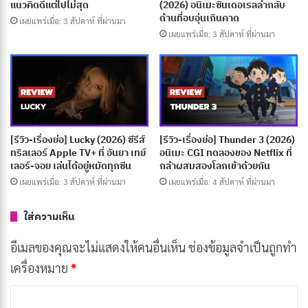
แนวคิดดีแต่ไปไม่สุด
(2026) อนิเมะซินเดอเรลล่ากลับ
ด้านที่อบอุ่นเกินคาด
เผยแพร่เมื่อ: 3 สัปดาห์ ที่ผ่านมา
อนิเมะกีฬามักมีองค์ประกอบหลัก ๆ ดังนี้
เผยแพร่เมื่อ: 3 สัปดาห์ ที่ผ่านมา
ตัวละคร
ตัวละครในอนิเมะกีฬามักมีจุดมุ่งหมายและ
แรงจูงใจที่ชัดเจนในการเล่นกีฬา พวกเขามักจะต้อง
เผชิญกับอุปสรรคและปัญหาต่างๆ ในระหว่างเส้นทาง
สู่ความสำเร็จ
[รีวิว-เรื่องย่อ] Lucky (2026) ซีรีส์
[รีวิว-เรื่องย่อ] Thunder 3 (2026)
ทริลเลอร์ Apple TV+ ที่ อันยา เทย์
อนิเมะ CGI ทดลองของ Netflix ที่
การฝึกฝน
การฝึกฝนเป็นองค์ประกอบสำคัญในอนิ
เลอร์-จอย เล่นได้อยู่หมัดทุกซีน
กล้าผสมสองโลกเข้าด้วยกัน
เมะกีฬา ตัวละครมักจะต้องฝึกฝนอย่างหนักและทุ่มเท
เผยแพร่เมื่อ: 3 สัปดาห์ ที่ผ่านมา
เผยแพร่เมื่อ: 4 สัปดาห์ ที่ผ่านมา
เพื่อพัฒนาฝีมือของตน
ใส่ความเห็น
การแข่งขัน
การแข่งขันเป็นจุดสูงสุดของเรื่องราวในอ
นิเมะกีฬา การแข่งขันมักเต็มไปด้วยความตื่นเต้นเร้าใจ
อีเมลของคุณจะไม่แสดงให้คนอื่นเห็น
ช่องข้อมูลจำเป็นถูกทำ
และลุ้นระทึก
เครื่องหมาย
*
ค
อนิเมะกีฬาเป็นรูปแบบหนึ่งของสื่อบันเทิงที่ได้รับความนิยม