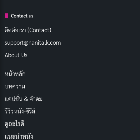
Wolf: Merchant Meets the Wise Wolf” ยังมีความน่า
Contact us
สนใจในด้านการนำเสนอความรู้เกี่ยวกับเศรษฐศาสตร์ยุค
กลาง การค้าขาย และการเมือง ซึ่งทำให้ผู้ชมได้เรียนรู้สิ่ง
ติดต่อเรา (Contact)
ใหม่ๆ ไปพร้อมกับการติดตามการเดินทางของตัวละคร
support@nanitalk.com
About Us
ประเภท: อนิเมะ, ผจญภัย, แฟนตาซี, โรแมนติก
วันที่ออกฉาย: 9 มกราคม 2024
หน้าหลัก
นักพากย์หลัก: Ami Koshimizu (Holo), Jun
บทความ
Fukuyama (Kraft Lawrence)
แคปชั่น & คำคม
ผู้กำกับ: Takeo Takahashi
จำนวนตอน: 12
รีวิวหนัง-ซีรีส์
คะแนน IMDb: 8.1/10
ดูอะไรดี
ช่องทางรับชม:
Netflix
แนะนำหนัง