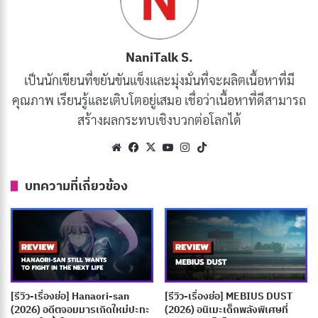
50. Spice And Wolf: Merchant Meets
The Wise Wolf
NaniTalk S.
เป็นนักเขียนที่ขยันขันแข็งและมุ่งมั่นที่จะผลิตเนื้อหาที่มี
คุณภาพ เรียนรู้และเติบโตอยู่เสมอ เชื่อว่าเนื้อหาที่ดีสามารถ
สร้างผลกระทบเชิงบวกต่อโลกได้
Website
Facebook
X
YouTube
Instagram
TikTok
บทความที่เกี่ยวข้อง
“
Spice and Wolf: Merchant Meets the Wise Wolf
” เป็น
เรื่องราวการเดินทางของพ่อค้าหนุ่มผู้มากประสบการณ์
Kraft Lawrence ที่ได้พบกับ Holo เทพธิดาหมาป่าผู้ทรง
[รีวิว-เรื่องย่อ] Hanaori-san
[รีวิว-เรื่องย่อ] MEBIUS DUST
(2026) อดีตจอมมารเกิดใหม่ปะทะ
(2026) อนิเมะเด็กพลังพิเศษที่
ปัญญาในยุ้งข้าวสาลีของเขา Holo ที่เบื่อหน่ายกับการถูก