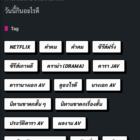
และเสียงหัวเราะ แต่ยังสอดแทรกความรู้เกี่ยวกับมอนส
วันนี้กินอะไรดี
เตอร์และวัตถุดิบต่าง ๆ ที่น่าสนใจอีกด้วย
Tag
ประเภท: อนิเมะ, ผจญภัย, แฟนตาซี, คอมเมดี้
วันที่ออกฉาย: มกราคม 2024
NETFLIX
คำคม
คําคม
ซีรีส์ฝรั่ง
ผู้กำกับ: Yoshihiro Miyajima
จำนวนตอน: 24
ซีรีส์เกาหลี
ดราม่า (DRAMA)
ดารา JAV
คะแนน IMDb: 7.9/10
ดารานางเอก AV
ดูอะไรดี
นางเอก AV
ช่องทางรับชม:
Netflix
48. Undead Murder Farce
นิทานชาดกสั้น ๆ
นิทานชาดกเรื่องสั้น
ประวัติดารา AV
ผลงาน AV