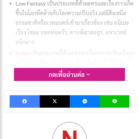
Low Fantasy
เป็นประเภทที่ตัวละครและเรื่องราวเกิด
ขึ้นในโลกที่คล้ายกับโลกความเป็นจริง แต่มีสิ่งเหนือ
ธรรมชาติหรือเวทมนตร์เข้ามาเกี่ยวข้อง เช่น อนิเมะ
เรื่อง โซมะ ยอดพ่อครัว, ดาบพิฆาตอสูร, มหาเวทย์
ผนึกมาร
Isekai
เป็นประเภทที่ตัวละครจากโลกความเป็นจริงถูก
ส่งไปยังโลกอื่น เช่น อนิเมะเรื่อง เกิดใหม่ทั้งทีก็เป็น
สไลม์ไปซะแล้ว, Re:Zero, Sword Art Online
กดเพื่ออ่านต่อ
อนิเมะแฟนตาซีได้รับความนิยมอย่างมากในญี่ปุ่นและทั่ว
Facebook
X
Messenger
Lin
โลก เนื่องจากเป็นแนวที่เปิดกว้างให้จินตนาการของผู้สร้าง
ได้อย่างเต็มที่ สามารถสร้างเรื่องราวที่แปลกใหม่และน่าตื่น
เต้นได้ อีกทั้งยังสามารถนำเสนอประเด็นทางสังคมหรือ
ปรัชญาต่าง ๆ ได้อย่างน่าสนใจ