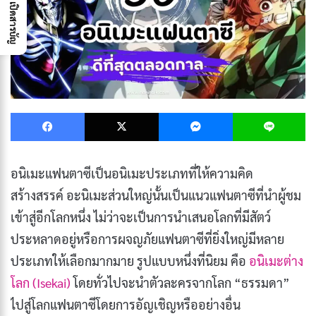
เปิดสารบัญ
Facebook
X
Messenger
L
อนิเมะแฟนตาซีเป็นอนิเมะประเภทที่ให้ความคิด
สร้างสรรค์ อะนิเมะส่วนใหญ่นั้นเป็นแนวแฟนตาซีที่นำผู้ชม
เข้าสู่อีกโลกหนึ่ง ไม่ว่าจะเป็นการนำเสนอโลกที่มีสัตว์
ประหลาดอยู่หรือการผจญภัยแฟนตาซีที่ยิ่งใหญ่มีหลาย
ประเภทให้เลือกมากมาย รูปแบบหนึ่งที่นิยม คือ
อนิเมะต่าง
โลก (Isekai)
โดยทั่วไปจะนำตัวละครจากโลก “ธรรมดา”
ไปสู่โลกแฟนตาซีโดยการอัญเชิญหรืออย่างอื่น