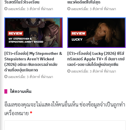
วีรสตรีในรั้วโรงเรียน
แนวคิดดีแต่ไปไม่สุด
บูชาและปรารถนาที่จะกลับไปยังบ้านเกิดทางเหนือ จึงขอ
เผยแพร่เมื่อ: 3 สัปดาห์ ที่ผ่านมา
เผยแพร่เมื่อ: 3 สัปดาห์ ที่ผ่านมา
ติดตาม Lawrence ไปในการเดินทางค้าขายของเขา
บทความที่เกี่ยวข้อง
[รีวิว-เรื่องย่อ] Draw This, Then Die! (2026) อนิ
[รีวิว-เรื่องย่อ] My Stepmother &
[รีวิว-เรื่องย่อ] Lucky (2026) ซีรีส์
เมะที่เข้าใจคนรักมังงะที่สุด
Stepsisters Aren’t Wicked
ทริลเลอร์ Apple TV+ ที่ อันยา เทย์
เผยแพร่เมื่อ: 3 สัปดาห์ ที่ผ่านมา
(2026) อนิเมะซินเดอเรลล่ากลับ
เลอร์-จอย เล่นได้อยู่หมัดทุกซีน
ด้านที่อบอุ่นเกินคาด
เผยแพร่เมื่อ: 3 สัปดาห์ ที่ผ่านมา
[รีวิว-เรื่องย่อ] Zootopia (2016) แอนิเมชั่นนีโอนัวร์
เผยแพร่เมื่อ: 3 สัปดาห์ ที่ผ่านมา
ที่อบอุ่นหัวใจกว่าหนังคนแสดง
ใส่ความเห็น
เผยแพร่เมื่อ: 3 สัปดาห์ ที่ผ่านมา
อีเมลของคุณจะไม่แสดงให้คนอื่นเห็น
ช่องข้อมูลจำเป็นถูกทำ
[รีวิว-เรื่องย่อ] Let’s go KAIKIGUMI (2026) อนิเมะ
เครื่องหมาย
*
คอมเมดี้หลอนที่คนดูจะเกลียดหรือหลงรักแบบสุด
ขั้ว
ค
เผยแพร่เมื่อ: 3 สัปดาห์ ที่ผ่านมา