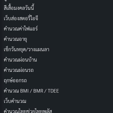
อันตราย แต่สิ่งที่ทำให้เรื่องนี้แตกต่างคือ พวกเขาไม่ได้พก
สีเสื้อมงคลวันนี้
เสบียงอาหารมาด้วย! กลุ่มนักผจญภัยนี้จึงต้องใช้วิธีล่ามอน
สเตอร์ในดันเจี้ยนมาทำอาหารเพื่อประทังชีวิต
เว็บส่องสตอรี่ไอจี
คำนวณค่าไฟแอร์
เรื่องราวเริ่มต้นเมื่อ Laios และน้องสาว Falin ได้รับภารกิจ
คำนวณอายุ
สำรวจดันเจี้ยน แต่ Falin ถูกมังกรแดงกลืนกิน Laios ที่หมด
หนทางจึงตัดสินใจกลับไปยังเมืองเพื่อหาเงินทุนและเตรียม
เช็กวันหยุด/วางแผนลา
ตัวใหม่ ในระหว่างนั้น เขาได้พบกับนักเวทย์สาวผู้เชี่ยวชาญ
คำนวณผ่อนบ้าน
ด้านการทำอาหารที่เสนอให้ร่วมทีมและสอนวิธีทำอาหาร
คำนวณผ่อนรถ
จากมอนสเตอร์ในดันเจี้ยน
ฤกษ์ออกรถ
การผจญภัยในดันเจี้ยนจึงกลายเป็นการเดินทางค้นหาสูตร
คำนวณ BMI / BMR / TDEE
อาหารสุดแปลกใหม่และน่าตื่นเต้น พวกเขาได้เรียนรู้วิธีการ
เว็บคํานวณ
ล่า การเตรียมวัตถุดิบ และการปรุงอาหารจากมอนสเตอร์
หลากหลายชนิด อนิเมะเรื่องนี้ไม่ได้เน้นแค่ความสนุกสนาน
คํานวณไทยช่วยไทยพลัส