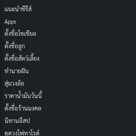
แนะนำซีรีส์
49.
Delicious In Dungeon
|
สูตรลับ
Apps
ตำรับดันเจียน
ตั้งชื่อโซเชียล
ตั้งชื่อลูก
ตั้งชื่อสัตว์เลี้ยง
ทำนายฝัน
สุ่มวงล้อ
ราคาน้ำมันวันนี้
ตั้งชื่อร้านมงคล
“Delicious in Dungeon” (สูตรลับตำรับดันเจียน) เป็นอนิ
เมะที่สร้างจากมังงะชื่อดัง เล่าเรื่องราวการผจญภัยสุด
นิทานอีสป
แปลกของกลุ่มนักผจญภัยที่ต้องเอาชีวิตรอดในดันเจี้ยนสุด
ดูดวงไพ่ทาโรต์